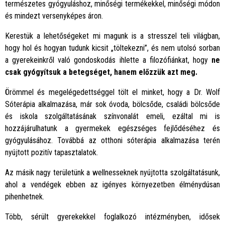
természetes gyógyuláshoz, minőségi termékekkel, minőségi módon
és mindezt versenyképes áron.
Kerestük a lehetőségeket mi magunk is a stresszel teli világban,
hogy hol és hogyan tudunk kicsit „töltekezni”, és nem utolsó sorban
a gyerekeinkről való gondoskodás ihlette a filozófiánkat, hogy
ne
csak gyógyítsuk a betegséget, hanem előzzük azt meg.
Örömmel és megelégedettséggel tölt el minket, hogy a Dr. Wolf
Sóterápia alkalmazása, már sok óvoda, bölcsőde, családi bölcsőde
és iskola szolgáltatásának színvonalát emeli, ezáltal mi is
hozzájárulhatunk a gyermekek egészséges fejlődéséhez és
gyógyulásához. Továbbá az otthoni sóterápia alkalmazása terén
nyújtott pozitív tapasztalatok.
Az másik nagy területünk a wellnesseknek nyújtotta szolgáltatásunk,
ahol a vendégek ebben az igényes környezetben élménydúsan
pihenhetnek.
Több, sérült gyerekekkel foglalkozó intézményben, idősek