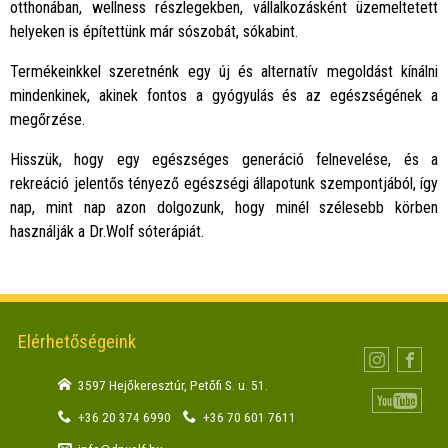
otthonában, wellness részlegekben, vállalkozásként üzemeltetett
helyeken is építettünk már sószobát, sókabint.
Termékeinkkel szeretnénk egy új és alternatív megoldást kínálni
mindenkinek, akinek fontos a gyógyulás és az egészségének a
megőrzése.
Hisszük, hogy egy egészséges generáció felnevelése, és a
rekreáció jelentős tényező egészségi állapotunk szempontjából, így
nap, mint nap azon dolgozunk, hogy minél szélesebb körben
használják a Dr.Wolf sóterápiát.
Elérhetőségeink
3597 Hejőkeresztúr, Petőfi S. u. 51.
+36 20 374 6990
+36 70 601 7611