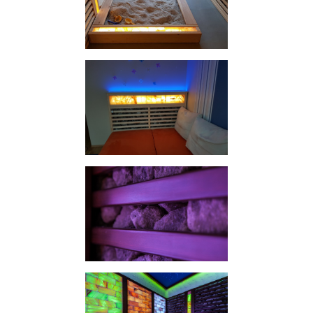
somokozó
sóterápiás
ágyvég
parajdi sófal