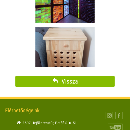
sószoba
sószekrény
Vissza
Elérhetőségeink
3597 Hejőkeresztúr, Petőfi S. u. 51.