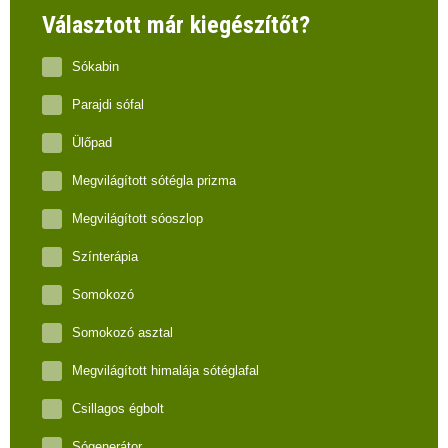
Választott már kiegészítőt?
Sókabin
Parajdi sófal
Ülőpad
Megvilágított sótégla prizma
Megvilágított sóoszlop
Színterápia
Somokozó
Somokozó asztal
Megvilágított himalája sótéglafal
Csillagos égbolt
Sógenerátor