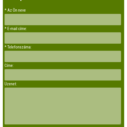
* Az Ön neve
* E-mail címe:
* Telefonszáma:
Címe:
Üzenet: