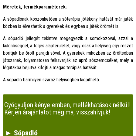
Méretek, termékparaméterek:
A sópadlónak köszönhetően a sóterápia jótékony hatását már játék
közben is élvezhetik a gyerekek és egyben a játék örömét is.
A sópadló jellegét tekintve megegyezik a somokozóval, azzal a
különbséggel, a teljes alapterületet, vagy csak a helyiség egy részét
borítjuk be őrölt parajdi sóval. A gyerekek miközben az őröltsóban
játszanak, folyamatosan felkavarják az apró sószemcséket, mely a
légutakba bejutva kifejti a magas terápiás hatását.
A sópadló bármilyen száraz helyiségben kiépíthető.
Gyógyuljon kényelemben, mellékhatások nélkül!
Kérjen árajánlatot még ma, visszahívjuk!
► Sópadló